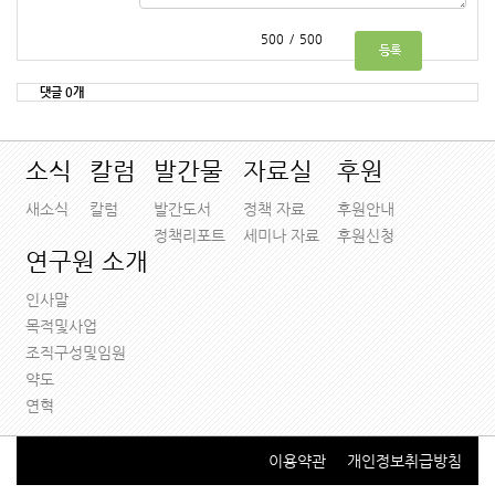
/
댓글
0개
소식
칼럼
발간물
자료실
후원
새소식
칼럼
발간도서
정책 자료
후원안내
정책리포트
세미나 자료
후원신청
연구원 소개
인사말
목적및사업
조직구성및임원
약도
연혁
이용약관
개인정보취급방침